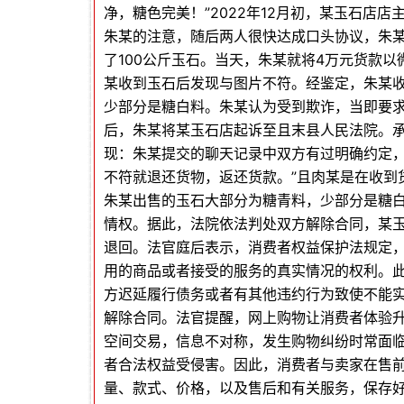
净，糖色完美！”2022年12月初，某玉石店
朱某的注意，随后两人很快达成口头协议，朱某
了100公斤玉石。当天，朱某就将4万元货款
某收到玉石后发现与图片不符。经鉴定，朱某
少部分是糖白料。朱某认为受到欺诈，当即要
后，朱某将某玉石店起诉至且末县人民法院。
现：朱某提交的聊天记录中双方有过明确约定，
不符就退还货物，返还货款。”且肉某是在收到
朱某出售的玉石大部分为糖青料，少部分是糖
情权。据此，法院依法判处双方解除合同，某
退回。法官庭后表示，消费者权益保护法规定
用的商品或者接受的服务的真实情况的权利。
方迟延履行债务或者有其他违约行为致使不能
解除合同。法官提醒，网上购物让消费者体验
空间交易，信息不对称，发生购物纠纷时常面
者合法权益受侵害。因此，消费者与卖家在售
量、款式、价格，以及售后和有关服务，保存