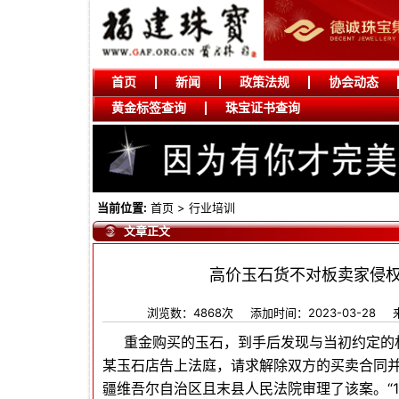
首页
新闻
政策法规
协会动态
黄金标签查询
珠宝证书查询
当前位置:
首页
>
行业培训
文章正文
高价玉石货不对板卖家侵
浏览数：4868次
添加时间：2023-03-28
重金购买的玉石，到手后发现与当初约定的
某玉石店告上法庭，请求解除双方的买卖合同并
疆维吾尔自治区且末县人民法院审理了该案。“1