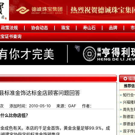
政策法规
协会动态
珠宝
寿山石
品牌
市
珠宝证书查询
福
推荐信
县标准金饰达标金店顾客问题回答
知行合
兴福隆
5次
添加时间：2010-05-10
来源：GAF
作者：
周先生
为什么比你店低？
陈德官
厚德金
成色有关。本店的千足金首饰，黄金含量足够99.9%，成
双子传诚
是福建宝协指定的标准金饰销售店。