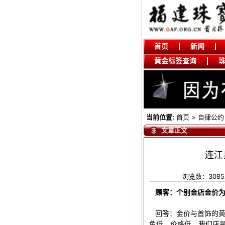
首页
新闻
黄金标签查询
当前位置:
首页
>
自律公约
文章正文
连江
浏览数：308
顾客：个别金店金价
回答：金价与首饰的黄金
色低，价格低。我们店